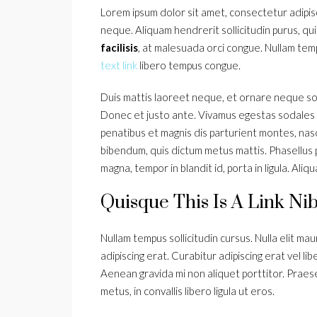
Lorem ipsum dolor sit amet, consectetur adipisci
neque. Aliquam hendrerit sollicitudin purus, q
facilisis
, at malesuada orci congue. Nullam temp
text link
libero tempus congue.
Duis mattis laoreet neque, et ornare neque soll
Donec et justo ante. Vivamus egestas sodales
penatibus et magnis dis parturient montes, nasce
bibendum, quis dictum metus mattis. Phasellus 
magna, tempor in blandit id, porta in ligula. Aliq
Quisque This Is A Link Nib
Nullam tempus sollicitudin cursus. Nulla elit maur
adipiscing erat. Curabitur adipiscing erat vel 
Aenean gravida mi non aliquet porttitor. Praes
metus, in convallis libero ligula ut eros.