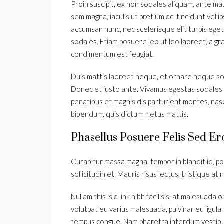
Proin suscipit, ex non sodales aliquam, ante mau
sem magna, iaculis ut pretium ac, tincidunt vel
accumsan nunc, nec scelerisque elit turpis eget 
sodales. Etiam posuere leo ut leo laoreet, a gravi
condimentum est feugiat.
Duis mattis laoreet neque, et ornare neque soll
Donec et justo ante. Vivamus egestas sodales
penatibus et magnis dis parturient montes, nasce
bibendum, quis dictum metus mattis.
Phasellus Posuere Felis Sed Ero
Curabitur massa magna, tempor in blandit id, por
sollicitudin et. Mauris risus lectus, tristique at 
Nullam this is a link nibh facilisis, at malesuada 
volutpat eu varius malesuada, pulvinar eu ligula.
tempus congue. Nam pharetra interdum vestibul