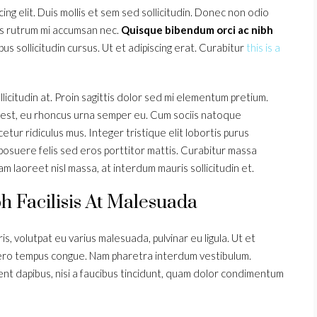
ng elit. Duis mollis et sem sed sollicitudin. Donec non odio
uis rutrum mi accumsan nec.
Quisque bibendum orci ac nibh
us sollicitudin cursus. Ut et adipiscing erat. Curabitur
this is a
icitudin at. Proin sagittis dolor sed mi elementum pretium.
 est, eu rhoncus urna semper eu. Cum sociis natoque
tur ridiculus mus. Integer tristique elit lobortis purus
posuere felis sed eros porttitor mattis. Curabitur massa
uam laoreet nisl massa, at interdum mauris sollicitudin et.
h Facilisis At Malesuada
is, volutpat eu varius malesuada, pulvinar eu ligula. Ut et
libero tempus congue. Nam pharetra interdum vestibulum.
ent dapibus, nisi a faucibus tincidunt, quam dolor condimentum