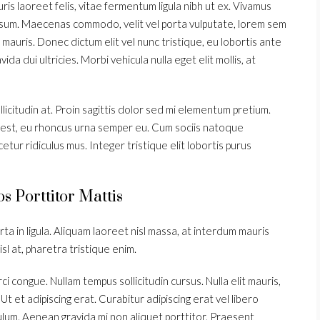
ris laoreet felis, vitae fermentum ligula nibh ut ex. Vivamus
 ipsum. Maecenas commodo, velit vel porta vulputate, lorem sem
mauris. Donec dictum elit vel nunc tristique, eu lobortis ante
da dui ultricies. Morbi vehicula nulla eget elit mollis, at
icitudin at. Proin sagittis dolor sed mi elementum pretium.
 est, eu rhoncus urna semper eu. Cum sociis natoque
tur ridiculus mus. Integer tristique elit lobortis purus
s Porttitor Mattis
ta in ligula. Aliquam laoreet nisl massa, at interdum mauris
nisl at, pharetra tristique enim.
orci congue. Nullam tempus sollicitudin cursus. Nulla elit mauris,
 Ut et adipiscing erat. Curabitur adipiscing erat vel libero
um. Aenean gravida mi non aliquet porttitor. Praesent