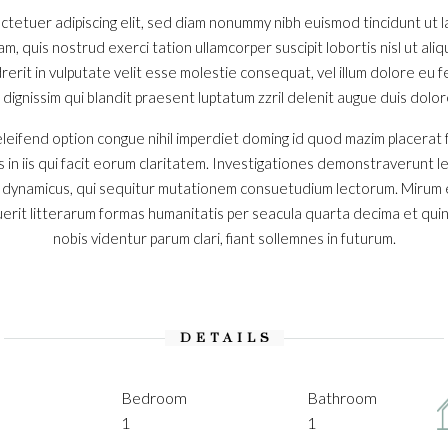
ctetuer adipiscing elit, sed diam nonummy nibh euismod tincidunt ut
iam, quis nostrud exerci tation ullamcorper suscipit lobortis nisl ut a
erit in vulputate velit esse molestie consequat, vel illum dolore eu feu
ignissim qui blandit praesent luptatum zzril delenit augue duis dolore t
leifend option congue nihil imperdiet doming id quod mazim placerat
s in iis qui facit eorum claritatem. Investigationes demonstraverunt l
s dynamicus, qui sequitur mutationem consuetudium lectorum. Mirum 
rit litterarum formas humanitatis per seacula quarta decima et qui
nobis videntur parum clari, fiant sollemnes in futurum.
DETAILS
D
Bedroom
Bathroom
1
1