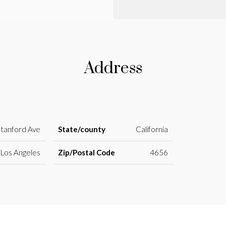
Address
Stanford Ave
State/county
California
Los Angeles
Zip/Postal Code
4656