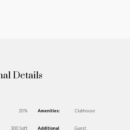
nal Details
20%
Amenities:
Clubhouse
300 Sqft
Additional
Guest