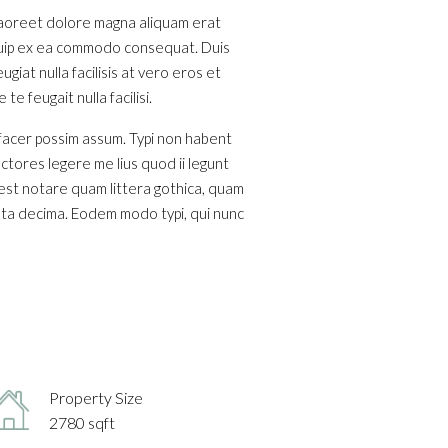
 laoreet dolore magna aliquam erat
liquip ex ea commodo consequat. Duis
giat nulla facilisis at vero eros et
e feugait nulla facilisi.
 facer possim assum. Typi non habent
ectores legere me lius quod ii legunt
est notare quam littera gothica, quam
nta decima. Eodem modo typi, qui nunc
Property Size
2780 sqft