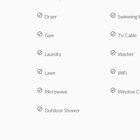
Dryer
Swimming 
Gym
TV Cable
Laundry
Washer
Lawn
WiFi
Microwave
Window Co
Outdoor Shower