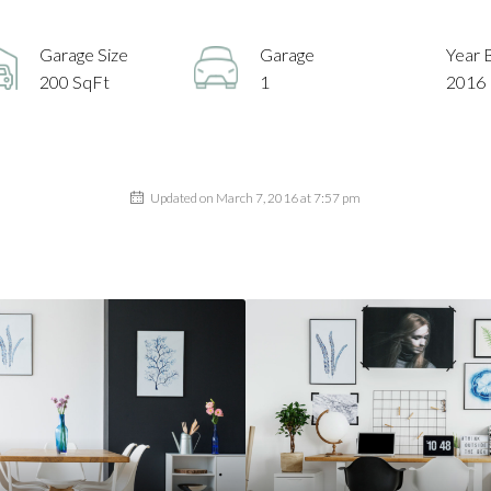
Garage Size
Garage
Year B
200 SqFt
1
2016
Updated on March 7, 2016 at 7:57 pm