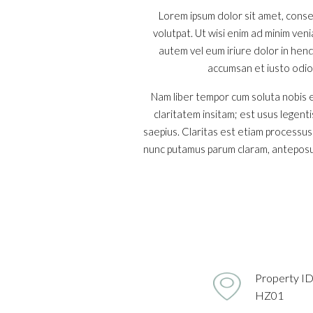
Lorem ipsum dolor sit amet, conse
volutpat. Ut wisi enim ad minim ven
autem vel eum iriure dolor in hendr
accumsan et iusto odio d
Nam liber tempor cum soluta nobis e
claritatem insitam; est usus legenti
saepius. Claritas est etiam processu
nunc putamus parum claram, anteposue
Property I
HZ01